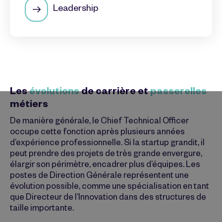
Leadership
Les
évolutions
de carrière et
passerelles
métiers
De manière générale, le Chief Technical Officer
occupe cette fonction après plusieurs années
d’expérience professionnelle. Si la startup grandit, il
peut prendre des projets de très grande envergure,
élargir son périmètre, encadrer plus d’équipes. Les
postes de Direction Générale représentent une
évolution possible, comme une spécialisation en tant
que Directeur de l’Innovation dans des structures de
taille importante.