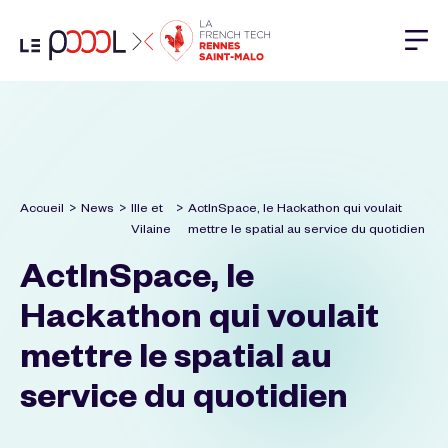
Aller au contenu
Accueil
>
News
>
Ille et
>
ActInSpace, le Hackathon qui voulait
Vilaine
mettre le spatial au service du quotidien
ActInSpace, le
Hackathon qui voulait
mettre le spatial au
service du quotidien