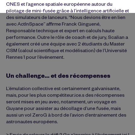
CNES et l’agence spatiale européenne autour du
pilotage de mini-fusée grâce à l’intelligence artificielle et
des simulateurs de lanceurs. “Nous devions être en lien
avec ActInSpace” affirme Franck Ginguené,
Responsable technique et expert en calculs haute
performance. Outre le rôle de coach et de jury, Scalian a
également créé une équipe avec 2 étudiants du Master
CSM (calcul scientifique et modélisation) de l’Université
Rennes 1 pour l’événement.
Un challenge… et des récompenses
L’émulation collective est certainement galvanisante,
mais, pour les plus compétiteur.ice.s des récompenses
seront mises en jeu avec, notamment, un voyage en
Guyane pour assister au décollage d’une fusée, mais
aussi un vol ZeroG à bord de l’avion d’entrainement des
astronautes européens.