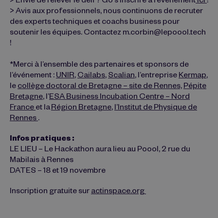
> Envie de relever le défi ? Go s’inscrire à l’événement
ici
!
> Avis aux professionnels, nous continuons de recruter
des experts techniques et coachs business pour
soutenir les équipes. Contactez m.corbin@lepoool.tech
!
*Merci à l’ensemble des partenaires et sponsors de
l’événement :
UNIR
,
Cailabs
,
Scalian
,
l’entreprise
Kermap
,
le
collège doctoral de Bretagne – site de Rennes,
Pépite
Bretagne
,
l’
ESA Business Incubation Centre – Nord
France
et la
Région Bretagne
,
l’Institut de Physique de
Rennes
.
Infos pratiques :
LE LIEU – Le Hackathon aura lieu au Poool, 2 rue du
Mabilais à Rennes
DATES – 18 et 19 novembre
Inscription gratuite sur
actinspace.org